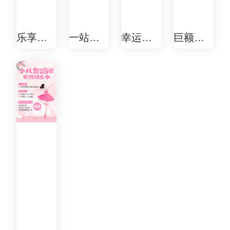
乐享双
一站式
幸运大
巨额红
十二，
精品提
转盘 好
包、限
特惠不
升课 购
运转不
量好
容错过~
课福利
停！活
礼，双
优惠享
动开始
十一大
不停！
啦！只
抽奖火
要微信
热开
用户即
启！
可参
与。