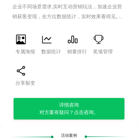
企业不同场景需求,实时互动营销玩法，加速企业营
销获客变现，全方位数据统计，实时效果看得见,实
现企业数据化转型升级。
专属海报
数据统计
销量排行
奖项管理
打
打
打
打
开
开
开
开
微
微
微
微
信
信
信
信
分享裂变
扫
扫
扫
扫
一
一
一
一
扫
扫
详情咨询
扫
扫
对方案有疑问？点击咨询。
活动案例