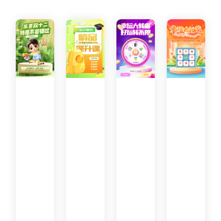
打
开
微
信
扫
一
扫